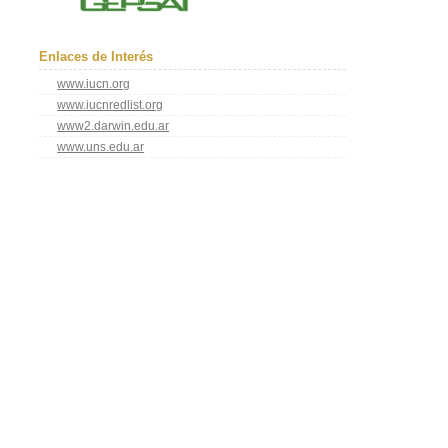
Enlaces de Interés
www.iucn.org
www.iucnredlist.org
www2.darwin.edu.ar
www.uns.edu.ar