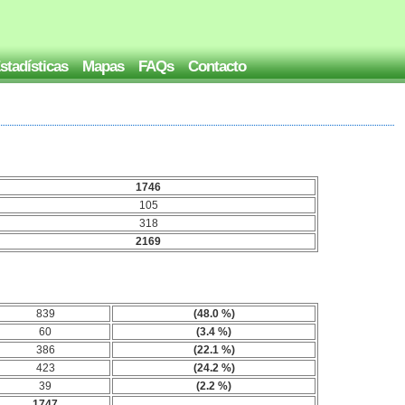
stadísticas
Mapas
FAQs
Contacto
1746
105
318
2169
839
(48.0 %)
60
(3.4 %)
386
(22.1 %)
423
(24.2 %)
39
(2.2 %)
1747